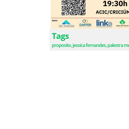
Tags
proposito, jessica fernandes, palestra mo
Rua Cel. Pedro Benedet, 190 | Sala 20 | C
imprensa@showdoimovel.com