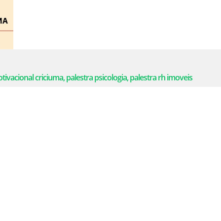
tivacional criciuma, palestra psicologia, palestra rh imoveis
VOLTA
entro - Criciúma, SC