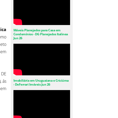
ica
Móveis Planejados para Casa em
Condomínios - DG Planejados Italinea
como
Jun 26
jeto
a em
 DE
, ás
Imobiliária em Uruguaiana e Criciúma
- DeFerrari Imóveis Jun 26
- em